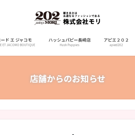
モード エ ジャコモ
ハッシュパピー長崎店
アピエ２０２
E ET JACOMO BOUTIQUE
Hush Puppies
apied202
店舗からのお知らせ