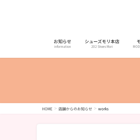
コ
ナ
ン
ビ
テ
ゲ
ン
ー
ツ
シ
に
ョ
お知らせ
シューズモリ本店
information
202 Shoes Mori
MOD
移
ン
動
に
移
動
HOME
店舗からのお知らせ
works