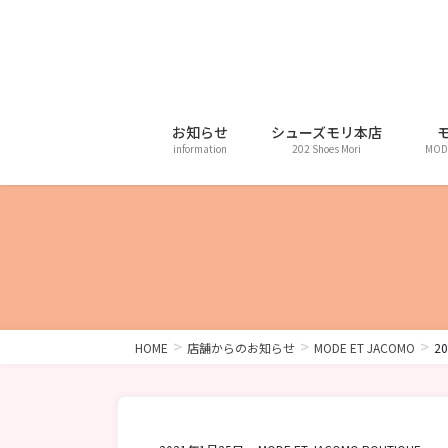
コ
ナ
ン
ビ
テ
ゲ
ン
ー
ツ
シ
に
ョ
お知らせ
シューズモリ本店
information
202 Shoes Mori
MOD
移
ン
動
に
移
動
HOME
店舗からのお知らせ
MODE ET JACOMO
20