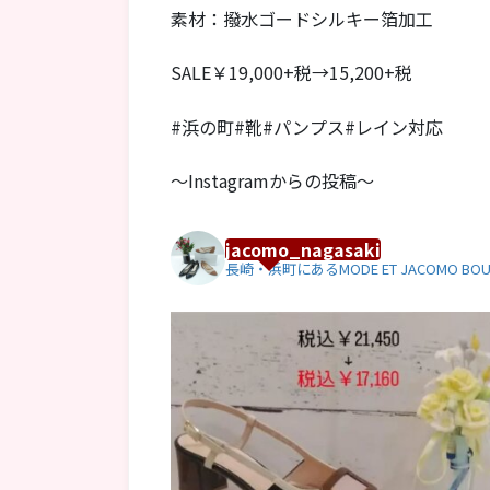
素材：撥水ゴードシルキー箔加工
SALE￥19,000+税→15,200+税
#浜の町#靴#パンプス#レイン対応
～Instagramからの投稿～
jacomo_nagasaki
長崎・浜町にあるMODE ET JACOMO BOU