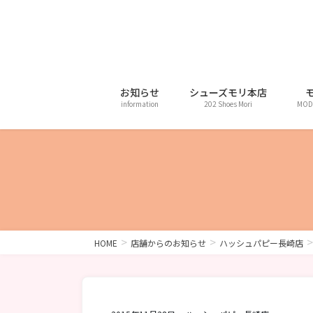
コ
ナ
ン
ビ
テ
ゲ
ン
ー
ツ
シ
に
ョ
お知らせ
シューズモリ本店
information
202 Shoes Mori
MOD
移
ン
動
に
移
動
HOME
店舗からのお知らせ
ハッシュパピー長崎店