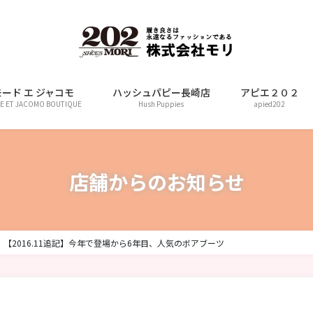
モード エ ジャコモ
ハッシュパピー長崎店
アピエ２０２
E ET JACOMO BOUTIQUE
Hush Puppies
apied202
店舗からのお知らせ
【2016.11追記】今年で登場から6年目、人気のボアブーツ